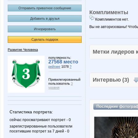
Отправить приватное сообщение
Комплименты
Добавить в друзья
Комплиментов нет.
Вы не авторизованы! Чтоб
Игнорировать
Сделать подарок
Развитие Человека
Метки лидеров
популярность:
27568 место
рейтинг
1078
?
Интервью (3)
Привилегированный
пользователь
3
уровня
Последние
фотогра
Статистика портрета:
сейчас просматривают портрет - 0
зарегистрированные пользователи
посетившие портрет за 7 дней - 0