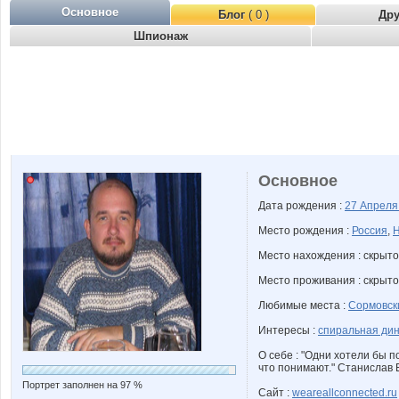
Основное
Блог
( 0 )
Др
Шпионаж
Основное
Дата рождения :
27 Апрел
Место рождения :
Россия
,
Н
Место нахождения : скрыто
Место проживания : скрыто
Любимые места :
Сормовск
Интересы :
спиральная ди
О себе : "Одни хотели бы по
что понимают." Станислав 
Портрет заполнен на 97 %
Сайт :
weareallconnected.ru